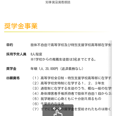
知事賞受賞者朗読
奨学金事業
目的
肢体不自由で高等学校及び特別支援学校高等部在学生徒
採用予定人員
8人程度
※1学校からの推薦生徒数は3名までとする。
奨学金
年額 1人 20,000円（返済義務なし）
出願資格
（１）高等学校全日制・特別支援学校高等部に在学する
（２）高等学校定時制に在学する１，２，３年生
（３）通信制に在学する生徒のうち、概ね一般の在学年
（４）身体障害者手帳所持者で肢体不自由１級から３級
（５）就学継続に心身ともに十分耐え得るもの
（６）千葉県内在住者
（７）すでに当協会の奨学金を受給されたものは除く