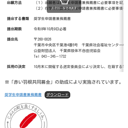
出願方法
（１）出願者は奨学生申請書兼推薦書に必要事項を記入
（２）在学校校長は奨学生申請書兼推薦書に必要事項を
スクロールできます
提出する書類
奨学生申請書兼推薦書
提出期限
令和8年10月9日必着
提出先
〒260-0026
千葉市中央区千葉港4番5号 千葉県社会福祉センター
公益財団法人 千葉県肢体不自由児協会
Tel 043－245－1732
採用の決定
10月末に開催する選定委員会により決定し、在籍する学
※「赤い羽根共同募金」の助成により実施されています。
奨学生申請書兼推薦書
ダウンロード