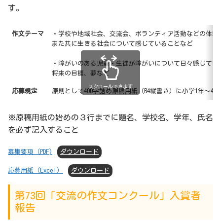
す。
作文テーマ
・学校や地域社会、交流会、ボランティア活動などの体験
また共に生きる社会について感じていることなど
・障がいのある児童・生徒が障がいについて日々感じてい
将来の目標、夢など
スクロールできます
応募規定
原則として400字詰め原稿用紙（B4縦書き）に小学1年～4
※原稿用紙の始めの３行までに題名、学校名、学年、氏名
を必ず記入すること
募集要項（PDF)
ダウンロード
応募用紙（Excel）
ダウンロード
第73回「交流の作文コンクール」入賞者
報告